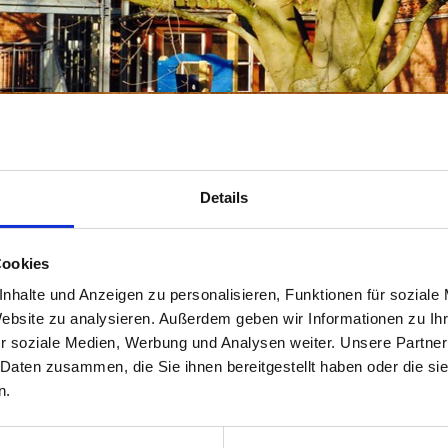
Rundgang
Details
ich einiges sowohl in den Räumlichkeiten als auch auf 
n frischen Anstrich in dezenten Farben und
Dank der 
Cookies
einen hervoragenden Schallschutz. Tolle Spielmaterialen
nhalte und Anzeigen zu personalisieren, Funktionen für soziale
urden angeschafft.
Website zu analysieren. Außerdem geben wir Informationen zu I
stehen seit Neuestem zwei
Turnstangen, an denen nach
r soziale Medien, Werbung und Analysen weiter. Unsere Partner
en kann.
 Daten zusammen, die Sie ihnen bereitgestellt haben oder die s
n.
neues Spielhaus aus Holz, in dem die Kinder nach Belieb