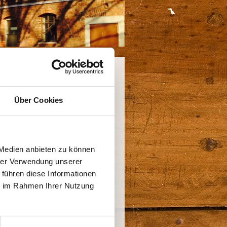
Über Cookies
unserem Außengelände getan.
Firma acoustictex gmbh
 wie u.a. ein flexibles
 Medien anbieten zu können
hrer Verwendung unserer
 Lust und Laune gehangelt,
 führen diese Informationen
ie im Rahmen Ihrer Nutzung
en spielen können.