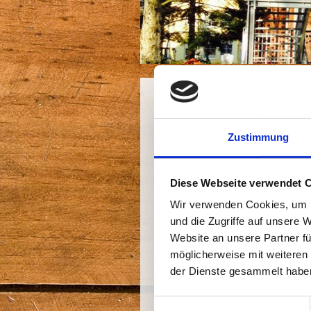
Zustimmung
In den letzten Jahren hat s
So bekamen alle Räume eine
Diese Webseite verwendet 
verfügen unsere Räume über 
Wir verwenden Cookies, um I
Spielhaus und neue Möbel w
und die Zugriffe auf unsere 
Auf unserem Außengelände 
Website an unsere Partner fü
geklettert und geturnt werd
möglicherweise mit weiteren
der Dienste gesammelt habe
Ebenso gibt ein ein tolles 
Einwilligungsauswahl